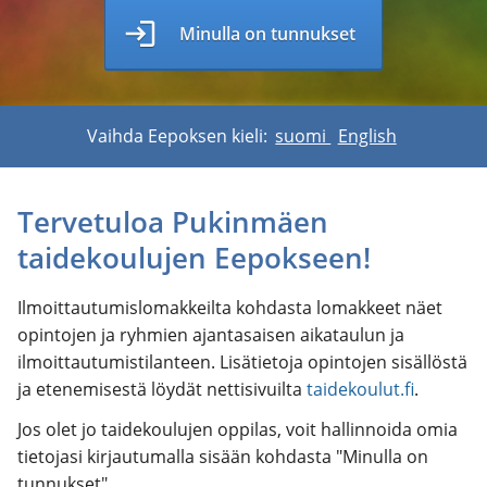
login
Minulla on tunnukset
Vaihda Eepoksen kieli:
suomi
English
Tervetuloa Pukinmäen
taidekoulujen Eepokseen!
Ilmoittautumislomakkeilta kohdasta lomakkeet näet
opintojen ja ryhmien ajantasaisen aikataulun ja
ilmoittautumistilanteen. Lisätietoja opintojen sisällöstä
ja etenemisestä löydät nettisivuilta
taidekoulut.fi
.
Jos olet jo taidekoulujen oppilas, voit hallinnoida omia
tietojasi kirjautumalla sisään kohdasta "Minulla on
tunnukset".