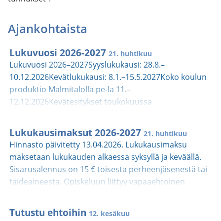
Ajankohtaista
Lukuvuosi 2026-2027
21. huhtikuu
Lukuvuosi 2026–2027Syyslukukausi: 28.8.–
10.12.2026Kevätlukukausi: 8.1.–15.5.2027Koko koulun
produktio Malmitalolla pe-la 11.–
12.12.2026Kevätesitykset toukokuussa
2027Lukuvuonna 2026–2027 EI ole opetusta:•
Syyslomalla ma-su 12.–18.10.2026• Pyhäinpäivänä la
Lukukausimaksut 2026-2027
21. huhtikuu
31.10.2026 (korvaava päivä 15.12.2026)• Talvilomalla
Hinnasto päivitetty 13.04.2026. Lukukausimaksu
ma-su 22.–28.2.2027• Pääsiäisenä pe-ma 26.–
maksetaan lukukauden alkaessa syksyllä ja keväällä.
29.3.2027• Vappuaattona ja -päivänä pe-la 30.4.–
Sisarusalennus on 15 € toisesta perheenjäsenestä tai
1.5.2027Pidätämme oikeuden muutoksiin.
taideaineesta. Opiskeluun liittyy vapaaehtoinen
Pukinmäen taidetalo ry:n perhekohtainen
kannatusjäsenyys. Jäsenmaksu 15 € kerätään
Tutustu ehtoihin
12. kesäkuu
lukukausimaksun yhteydessä syyslukukaudella.