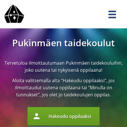
Pukinmäen taidekoulut
Tervetuloa ilmoittautumaan Pukinmäen taidekouluihin,
joko uutena tai nykyisenä oppilaana!
Aloita valitsemalla alta "Hakeudu oppilaaksi", jos
ilmoittaudut uutena oppilaana tai "Minulla on
tunnukset", jos olet jo taidekoulujen oppilas.
person
Hakeudu oppilaaksi